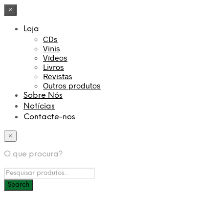
×
Loja
CDs
Vinis
Vídeos
Livros
Revistas
Outros produtos
Sobre Nós
Notícias
Contacte-nos
×
O que procura?