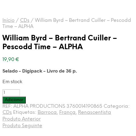
Início
/
CDs
/
William Byrd – Bertrand Cuiller – Pescodd
Time – ALPHA
William Byrd – Bertrand Cuiller –
Pescodd Time – ALPHA
19,90
€
Selado – Digipack – Livro de 36 p.
Em stock
Quantidade
de
Adicionar
William
REF:
ALPHA PRODUCTIONS 3760014190865
Categoria:
Byrd
CDs
Etiquetas:
Barroca
,
França
,
Renascentista
-
Produto Anterior
Bertrand
Produto Seguinte
Cuiller
-