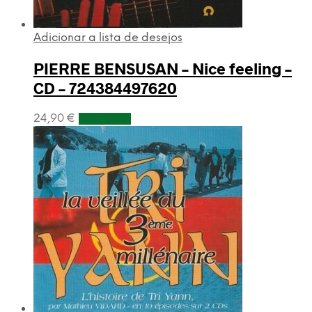
Adicionar a lista de desejos
PIERRE BENSUSAN – Nice feeling –
CD – 724384497620
24,90
€
Adicionar