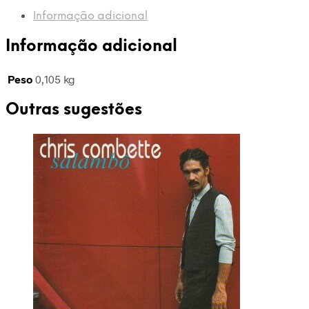
Pescodd
Informação adicional
Time
-
Informação adicional
ALPHA
Peso
0,105 kg
Outras sugestões