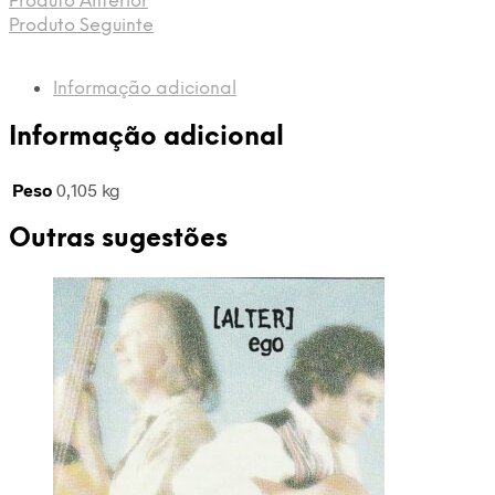
Produto Anterior
Rom
Produto Seguinte
of
fire
Vol.
Informação adicional
3
-
Informação adicional
CD
-
Peso
0,105 kg
5201364712485
Outras sugestões