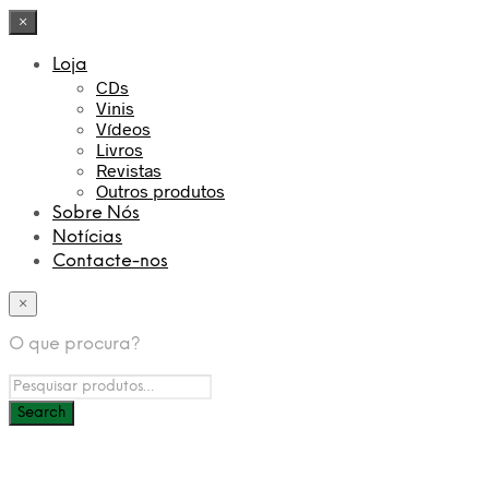
×
Loja
CDs
Vinis
Vídeos
Livros
Revistas
Outros produtos
Sobre Nós
Notícias
Contacte-nos
×
O que procura?