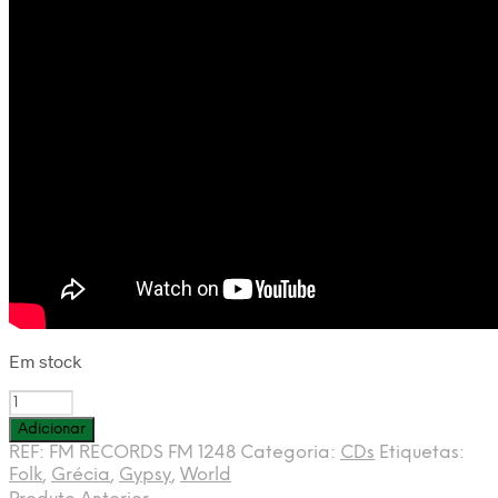
Em stock
Quantidade
de
Adicionar
VÁRIOS
REF:
FM RECORDS FM 1248
Categoria:
CDs
Etiquetas:
-
Folk
,
Grécia
,
Gypsy
,
World
The