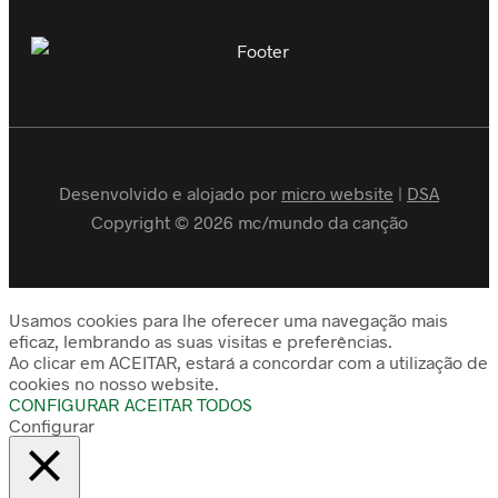
Desenvolvido e alojado por
micro website
|
DSA
Copyright © 2026 mc/mundo da canção
Usamos cookies para lhe oferecer uma navegação mais
eficaz, lembrando as suas visitas e preferências.
Ao clicar em ACEITAR, estará a concordar com a utilização de
cookies no nosso website.
CONFIGURAR
ACEITAR TODOS
Configurar