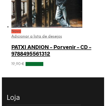
Novo
Adicionar a lista de desejos
PATXI ANDION – Porvenir – CD –
9788495561312
19,90
€
Adicionar
Loja