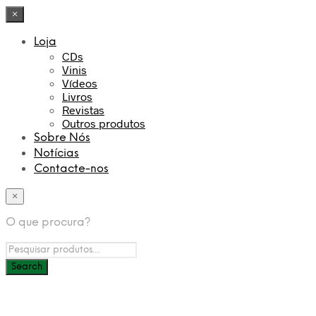
×
Loja
CDs
Vinis
Vídeos
Livros
Revistas
Outros produtos
Sobre Nós
Notícias
Contacte-nos
×
O que procura?