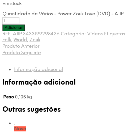
Em stock
Quantidade de Vários - Power Zouk Love (DVD) - AJIP
Adicionar
REF:
AJIP 3433199298426
Categoria:
Vídeos
Etiquetas:
Folk
,
World
,
Zouk
Produto Anterior
Produto Seguinte
Informação adicional
Informação adicional
Peso
0,105 kg
Outras sugestões
Novo