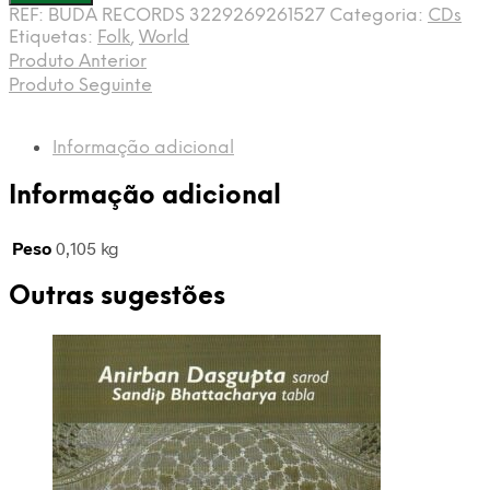
Vários
REF:
BUDA RECORDS 3229269261527
Categoria:
CDs
-
Etiquetas:
Folk
,
World
Music
Produto Anterior
du
Produto Seguinte
monde
-
Le
Informação adicional
catalogue
-
Informação adicional
BUDA
Peso
0,105 kg
Outras sugestões