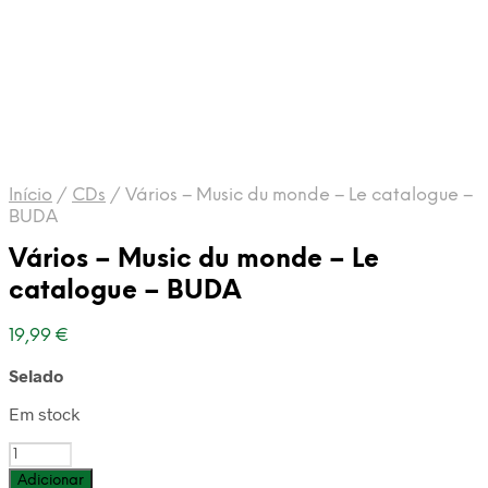
Início
/
CDs
/
Vários – Music du monde – Le catalogue –
BUDA
Vários – Music du monde – Le
catalogue – BUDA
19,99
€
Selado
Em stock
Quantidade
de
Adicionar