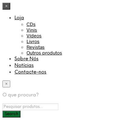
×
Loja
CDs
Vinis
Vídeos
Livros
Revistas
Outros produtos
Sobre Nós
Notícias
Contacte-nos
×
O que procura?