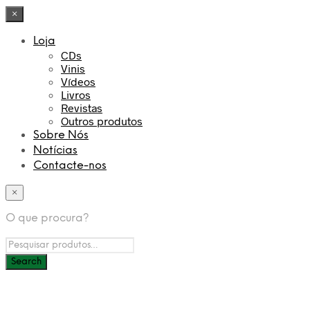
×
Loja
CDs
Vinis
Vídeos
Livros
Revistas
Outros produtos
Sobre Nós
Notícias
Contacte-nos
×
O que procura?