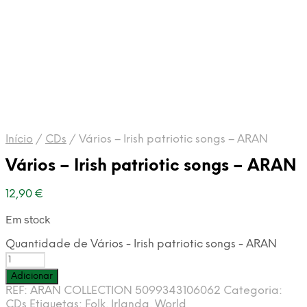
Início
/
CDs
/
Vários – Irish patriotic songs – ARAN
Vários – Irish patriotic songs – ARAN
12,90
€
Em stock
Quantidade de Vários - Irish patriotic songs - ARAN
Adicionar
REF:
ARAN COLLECTION 5099343106062
Categoria:
CDs
Etiquetas:
Folk
,
Irlanda
,
World