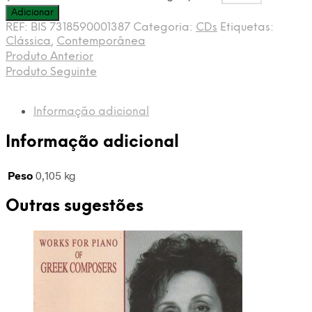
Adicionar
REF:
BIS 7318590001387
Categoria:
CDs
Etiquetas:
Clássica
,
Contemporânea
Produto Anterior
Produto Seguinte
Informação adicional
Informação adicional
Peso
0,105 kg
Outras sugestões