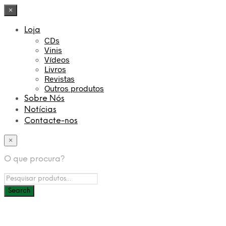
×
Loja
CDs
Vinis
Vídeos
Livros
Revistas
Outros produtos
Sobre Nós
Notícias
Contacte-nos
×
O que procura?