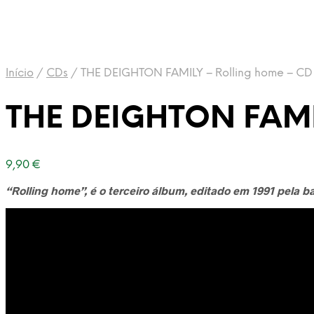
Início
/
CDs
/
THE DEIGHTON FAMILY – Rolling home – CD 
THE DEIGHTON FAMIL
9,90
€
“Rolling home”, é o terceiro álbum, editado em 1991 pela b