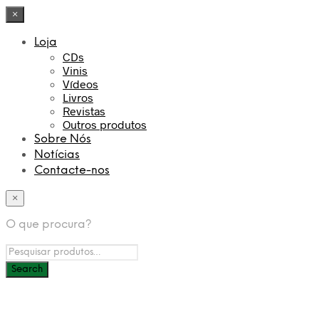
×
Loja
CDs
Vinis
Vídeos
Livros
Revistas
Outros produtos
Sobre Nós
Notícias
Contacte-nos
×
O que procura?