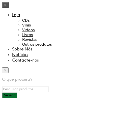
×
Loja
CDs
Vinis
Vídeos
Livros
Revistas
Outros produtos
Sobre Nós
Notícias
Contacte-nos
×
O que procura?