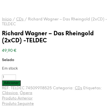
Início
/
CDs
/
Richard Wagner – Das Rheingold (2xCD) -
TELDEC
Richard Wagner – Das Rheingold
(2xCD) -TELDEC
49,90
€
Selado
Em stock
Quantidade
de
Adicionar
Richard
REF:
TELDEC 745099118525
Categoria:
CDs
Etiquetas:
Wagner
Clássica
,
Ópera
-
Produto Anterior
Das
Produto Seguinte
Rheingold