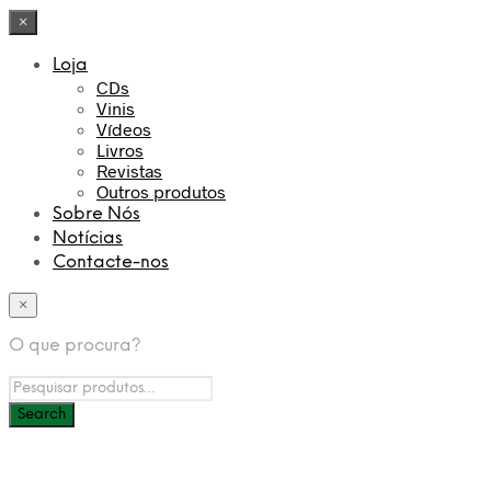
×
Loja
CDs
Vinis
Vídeos
Livros
Revistas
Outros produtos
Sobre Nós
Notícias
Contacte-nos
×
O que procura?