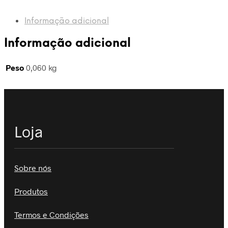
-
Abril
Informação adicional
1970
-
Informação adicional
MC
Peso
0,060 kg
Loja
Sobre nós
Produtos
Termos e Condições