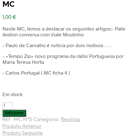
MC
1,00
€
Neste MC, temos a destacar os seguintes artigos:- Patxi
Andion conversa com Viale Moutinho
– Paulo de Carvalho é notícia por dois motivos . . .
– «Tempo Zip» novo programa da rádio Portuguesa por
Maria Teresa Horta
– Carlos Portugal ( MC ficha 4 )
Em stock
Quantidade
de
Adicionar
Mundo
REF:
MC Nº5
Categoria:
Revistas
da
Produto Anterior
Canção
Produto Seguinte
nº5