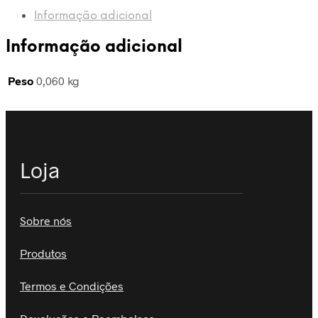
-
Informação adicional
Novembro
1983
Informação adicional
-
MC
Peso
0,060 kg
Loja
Sobre nós
Produtos
Termos e Condições