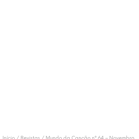
Início
/
Revistas
/
Mundo da Canção nº 64 – Novembro