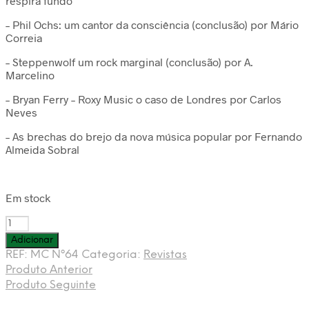
respira fundo
– Phil Ochs: um cantor da consciência (conclusão) por Mário
Correia
– Steppenwolf um rock marginal (conclusão) por A.
Marcelino
– Bryan Ferry – Roxy Music o caso de Londres por Carlos
Neves
– As brechas do brejo da nova música popular por Fernando
Almeida Sobral
Em stock
Quantidade
de
Adicionar
Mundo
REF:
MC Nº64
Categoria:
Revistas
da
Produto Anterior
Canção
Produto Seguinte
nº
64