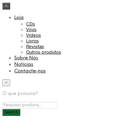
×
Loja
CDs
Vinis
Vídeos
Livros
Revistas
Outros produtos
Sobre Nós
Notícias
Contacte-nos
×
O que procura?