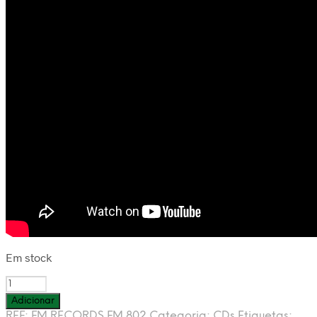
Em stock
Quantidade
de
Adicionar
HELLENIC
REF:
FM RECORDS FM 802
Categoria:
CDs
Etiquetas: