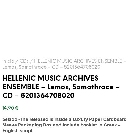
Início
/
CDs
/
HELLENIC MUSIC ARCHIVES ENSEMBLE –
Lemos, Samothrace – CD – 5201364708020
HELLENIC MUSIC ARCHIVES
ENSEMBLE – Lemos, Samothrace –
CD – 5201364708020
14,90
€
Selado -The released is inside a Luxury Paper Cardboard
Sleeve Packaging Box and include booklet in Greek –
English script.