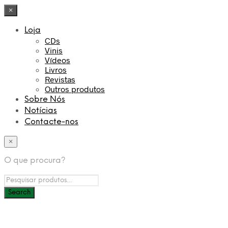
×
Loja
CDs
Vinis
Vídeos
Livros
Revistas
Outros produtos
Sobre Nós
Notícias
Contacte-nos
×
O que procura?