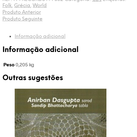
MUSIC
Folk
,
Grécia
,
World
ARCHIVES
Produto Anterior
ENSEMBLE
Produto Seguinte
-
Lemos,
Samothrace
Informação adicional
-
CD
Informação adicional
-
5201364708020
Peso
0,205 kg
Outras sugestões