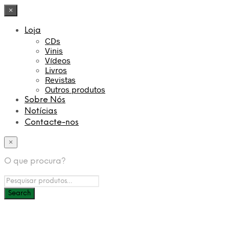
×
Loja
CDs
Vinis
Vídeos
Livros
Revistas
Outros produtos
Sobre Nós
Notícias
Contacte-nos
×
O que procura?