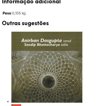
Informação adicional
Aprende
a
Peso
0,105 kg
tocar
(DVD)
Outras sugestões