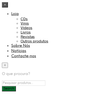
×
Loja
CDs
Vinis
Vídeos
Livros
Revistas
Outros produtos
Sobre Nós
Notícias
Contacte-nos
×
O que procura?