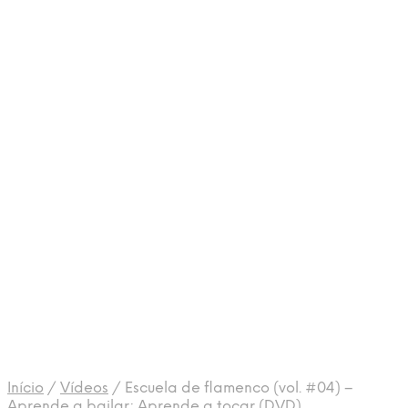
Início
/
Vídeos
/
Escuela de flamenco (vol. #04) –
Aprende a bailar; Aprende a tocar (DVD)