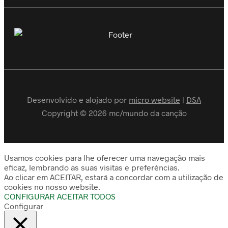
Desenvolvido e alojado por
micro website
|
DSA
Copyright © 2026 mc/mundo da canção
Usamos cookies para lhe oferecer uma navegação mais
eficaz, lembrando as suas visitas e preferências.
Ao clicar em ACEITAR, estará a concordar com a utilização de
cookies no nosso website.
CONFIGURAR
ACEITAR TODOS
Configurar