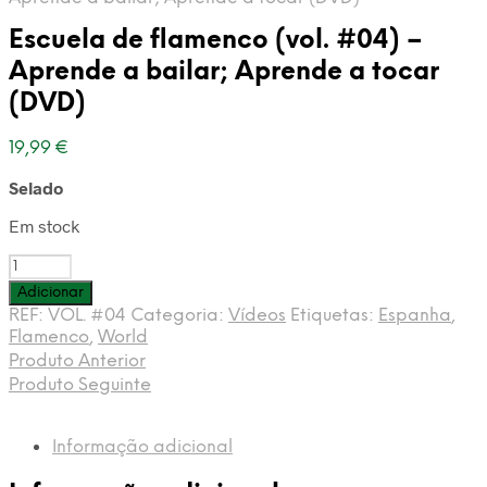
Escuela de flamenco (vol. #04) –
Aprende a bailar; Aprende a tocar
(DVD)
19,99
€
Selado
Em stock
Quantidade
de
Adicionar
Escuela
REF:
VOL. #04
Categoria:
Vídeos
Etiquetas:
Espanha
,
de
Flamenco
,
World
flamenco
Produto Anterior
(vol.
Produto Seguinte
#04)
-
Aprende
Informação adicional
a
bailar;