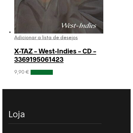
Adicionar a lista de desejos
X-TAZ – West-Indies – CD –
3369195061423
9,90
€
Adicionar
Loja