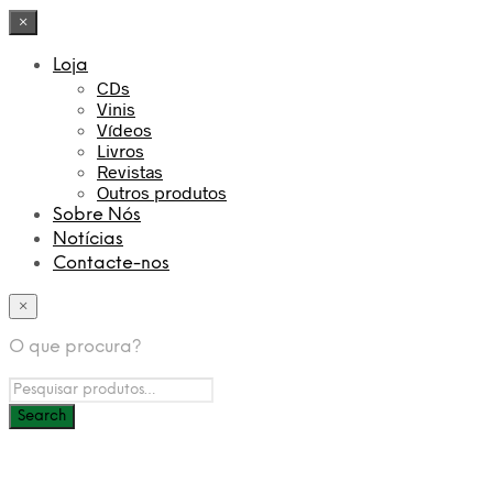
×
Loja
CDs
Vinis
Vídeos
Livros
Revistas
Outros produtos
Sobre Nós
Notícias
Contacte-nos
×
O que procura?