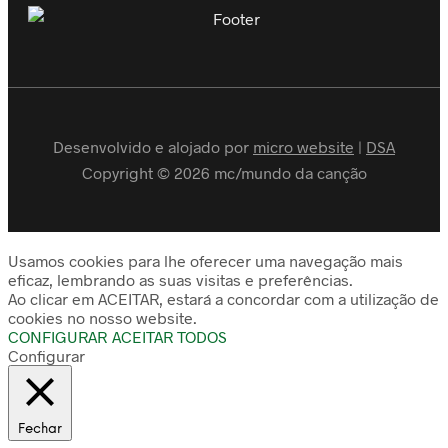
Desenvolvido e alojado por
micro website
|
DSA
Copyright © 2026 mc/mundo da canção
Usamos cookies para lhe oferecer uma navegação mais
eficaz, lembrando as suas visitas e preferências.
Ao clicar em ACEITAR, estará a concordar com a utilização de
cookies no nosso website.
CONFIGURAR
ACEITAR TODOS
Configurar
Fechar