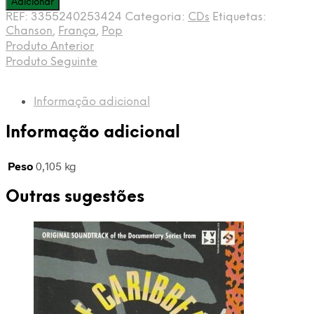
Adicionar
REF:
3355240253424
Categoria:
CDs
Etiquetas:
Chanson
,
França
,
Pop
Produto Anterior
Produto Seguinte
Informação adicional
Informação adicional
Peso
0,105 kg
Outras sugestões