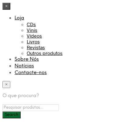
×
Loja
CDs
Vinis
Vídeos
Livros
Revistas
Outros produtos
Sobre Nós
Notícias
Contacte-nos
×
O que procura?