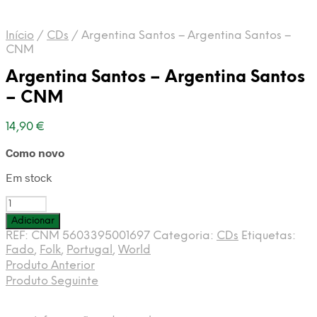
Início
/
CDs
/
Argentina Santos – Argentina Santos –
CNM
Argentina Santos – Argentina Santos
– CNM
14,90
€
Como novo
Em stock
Quantidade
de
Adicionar
Argentina
REF:
CNM 5603395001697
Categoria:
CDs
Etiquetas:
Santos
Fado
,
Folk
,
Portugal
,
World
-
Produto Anterior
Argentina
Produto Seguinte
Santos
-
CNM