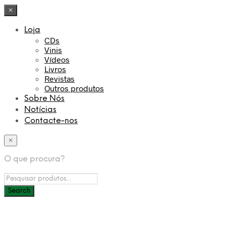
×
Loja
CDs
Vinis
Vídeos
Livros
Revistas
Outros produtos
Sobre Nós
Notícias
Contacte-nos
×
O que procura?