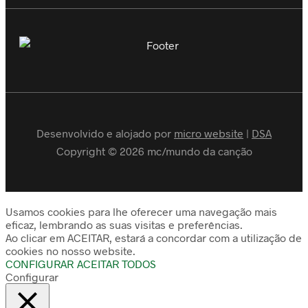
Desenvolvido e alojado por
micro website
|
DSA
Copyright © 2026 mc/mundo da canção
Usamos cookies para lhe oferecer uma navegação mais
eficaz, lembrando as suas visitas e preferências.
Ao clicar em ACEITAR, estará a concordar com a utilização de
cookies no nosso website.
CONFIGURAR
ACEITAR TODOS
Configurar