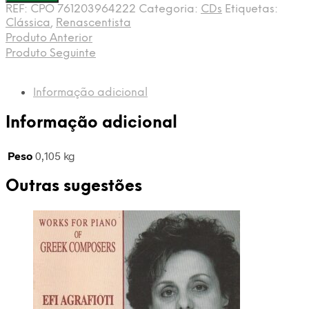
REF:
CPO 761203964222
Categoria:
CDs
Etiquetas:
Clássica
,
Renascentista
Produto Anterior
Produto Seguinte
Informação adicional
Informação adicional
Peso
0,105 kg
Outras sugestões