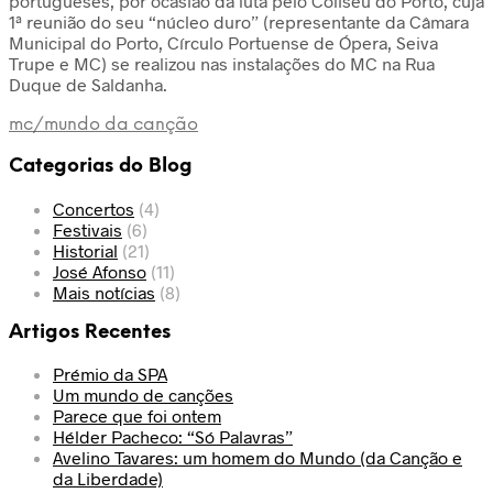
portugueses, por ocasião da luta pelo Coliseu do Porto, cuja
1ª reunião do seu “núcleo duro” (representante da Câmara
Municipal do Porto, Círculo Portuense de Ópera, Seiva
Trupe e MC) se realizou nas instalações do MC na Rua
Duque de Saldanha.
mc/mundo da canção
Categorias do Blog
Concertos
(4)
Festivais
(6)
Historial
(21)
José Afonso
(11)
Mais notícias
(8)
Artigos Recentes
Prémio da SPA
Um mundo de canções
Parece que foi ontem
Hélder Pacheco: “Só Palavras”
Avelino Tavares: um homem do Mundo (da Canção e
da Liberdade)