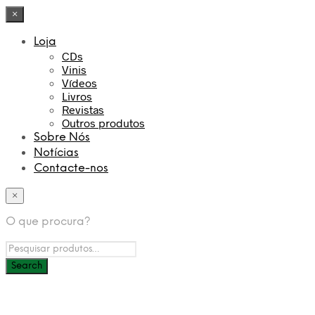
×
Loja
CDs
Vinis
Vídeos
Livros
Revistas
Outros produtos
Sobre Nós
Notícias
Contacte-nos
×
O que procura?