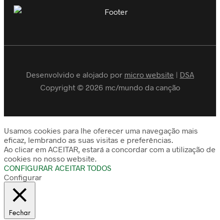
Desenvolvido e alojado por
micro website
|
DSA
Copyright © 2026 mc/mundo da canção
Usamos cookies para lhe oferecer uma navegação mais
eficaz, lembrando as suas visitas e preferências.
Ao clicar em ACEITAR, estará a concordar com a utilização de
cookies no nosso website.
CONFIGURAR
ACEITAR TODOS
Configurar
Fechar